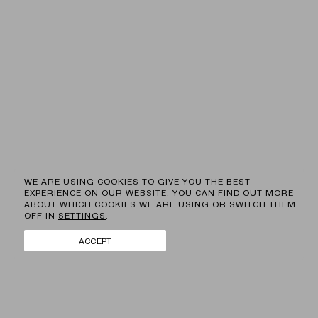
GR
EN
WE ARE USING COOKIES TO GIVE YOU THE BEST
EXPERIENCE ON OUR WEBSITE. YOU CAN FIND OUT MORE
ABOUT WHICH COOKIES WE ARE USING OR SWITCH THEM
ΠΕΛΑΤΕΣ
OFF IN
SETTINGS
.
BRANDS
FACEBOOK
ΕΠΙΚΟΙΝΩΝΙΑ
INSTAGRAM
ACCEPT
ΝΕΑ
LINKEDIN