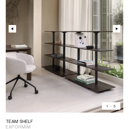
1
-
5
TEAM SHELF
EXPORMIM