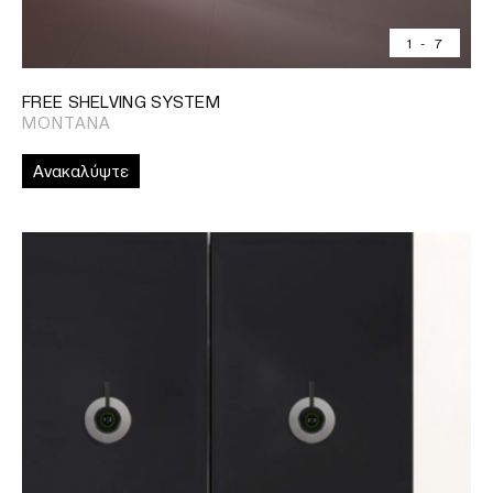
1
-
7
FREE SHELVING SYSTEM
MONTANA
Ανακαλύψτε