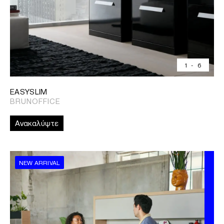
1
-
6
EASYSLIM
BRUNOFFICE
Ανακαλύψτε
NEW ARRIVAL