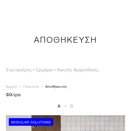
ΣΥΝΔΕΣΗ
TSAOUSSOGLOU
MENU
ΑΠΟΘΗΚΕΥΣΗ
ΠΡΟΪΟΝΤΑ
ΛΥΣΕΙΣ
Συρταριέρες
•
Ερμάρια
•
Κινητές Αρχειοθήκες
ΕΡΓΑ
Αρχική
•
Προιόντα
•
Αποθήκευση
ΙΣΤΟΡΙΑ
Φίλτρα
A
•
B
MODULAR SOLUTIONS