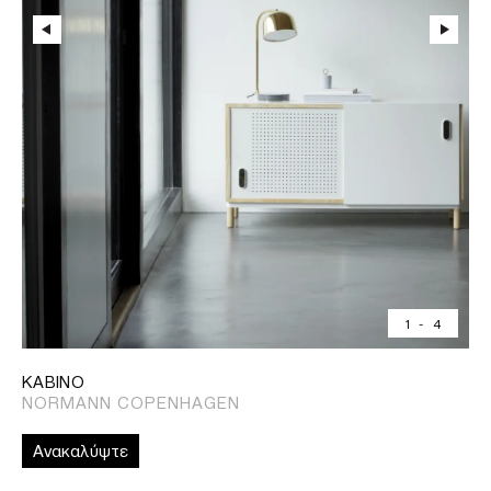
1
-
4
KABINO
NORMANN COPENHAGEN
Ανακαλύψτε