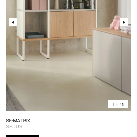
1
-
13
SE:MATRIX
SEDUS