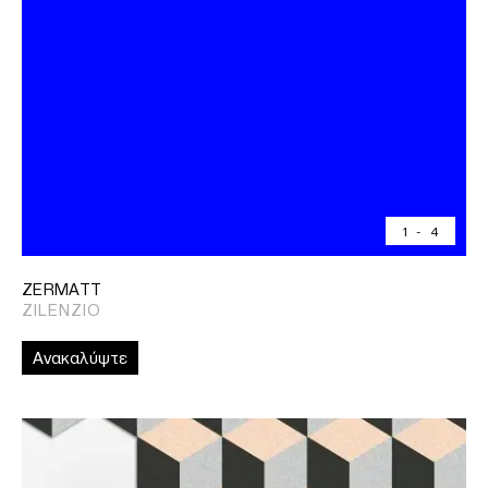
1
-
4
ZERMATT
ZILENZIO
Ανακαλύψτε