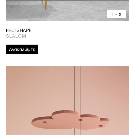
1
-
5
FELTSHAPE
SLALOM
Ανακαλύψτε