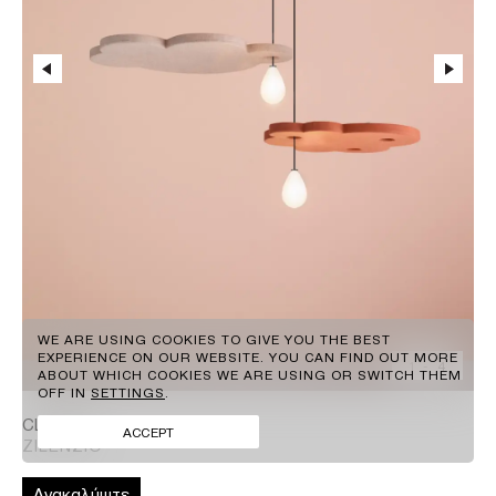
GR
EN
WE ARE USING COOKIES TO GIVE YOU THE BEST
EXPERIENCE ON OUR WEBSITE. YOU CAN FIND OUT MORE
1
-
4
ABOUT WHICH COOKIES WE ARE USING OR SWITCH THEM
ΠΕΛΑΤΕΣ
OFF IN
SETTINGS
.
BRANDS
FACEBOOK
CLOUDZ
ΕΠΙΚΟΙΝΩΝΙΑ
INSTAGRAM
ACCEPT
ZILENZIO
ΝΕΑ
LINKEDIN
Ανακαλύψτε