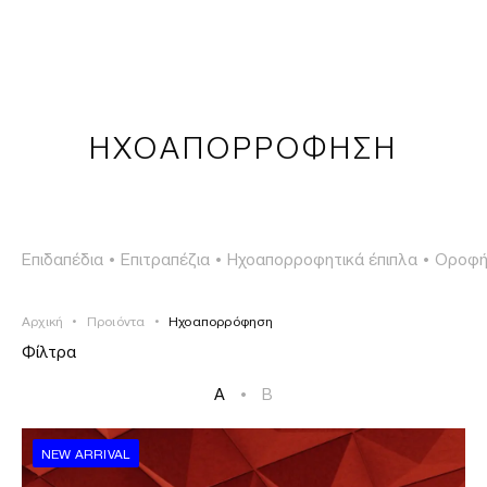
ΣΥΝΔΕΣΗ
TSAOUSSOGLOU
MENU
ΗΧΟΑΠΟΡΡΟΦΗΣΗ
ΠΡΟΪΟΝΤΑ
ΛΥΣΕΙΣ
Επιδαπέδια
•
Επιτραπέζια
•
Ηχοαπορροφητικά έπιπλα
•
Οροφή
ΕΡΓΑ
Αρχική
•
Προιόντα
•
Ηχοαπορρόφηση
ΙΣΤΟΡΙΑ
Φίλτρα
A
•
B
NEW ARRIVAL