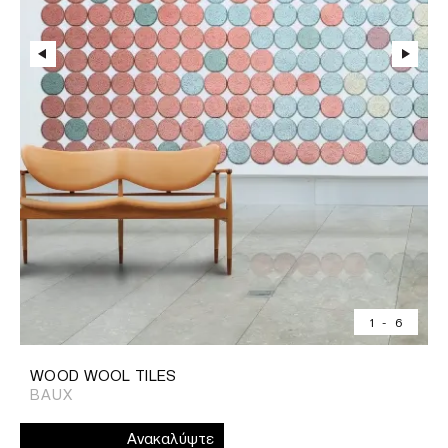
1
-
6
WOOD WOOL TILES
BAUX
Ανακαλύψτε