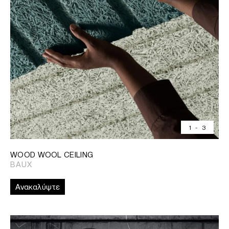
1
-
3
WOOD WOOL CEILING
BAUX
Ανακαλύψτε