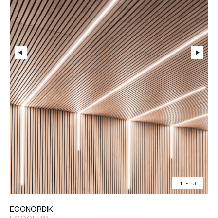
1
-
3
ECONORDIK
ECOCERO