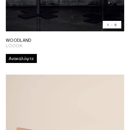
1
-
5
WOODLAND
LOOOK
Ανακαλύψτε