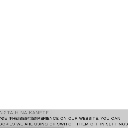
ΛΙΣΤΑ Η ΝΑ ΚΑΝΕΤΕ
ΤΕ Η ΕΓΓΡΑΦΕΙΤΕ!
 YOU THE BEST EXPERIENCE ON OUR WEBSITE. YOU CAN
OKIES WE ARE USING OR SWITCH THEM OFF IN
SETTING