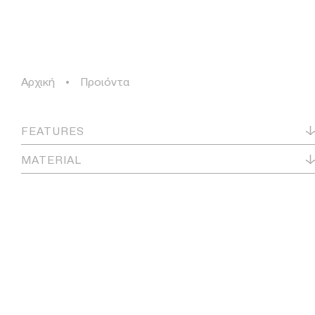
ΠΡΟΪΟΝΤΑ
ΛΥΣΕΙΣ
ΕΡΓΑ
ΙΣΤΟΡΙΑ
Αρχική
•
Προιόντα
ΠΡΟΪΟΝΤΑ
FEATURES
ΛΥΣΕΙΣ
MATERIAL
ΕΡΓΑ
ΙΣΤΟΡΙΑ