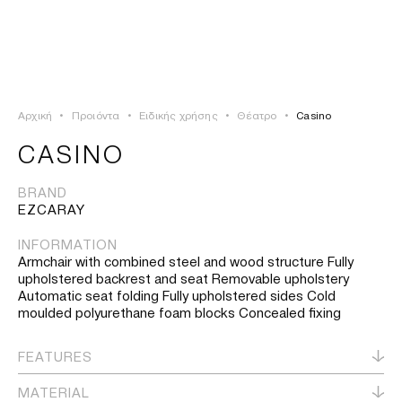
ΣΥΝΔΕΣΗ
TSAOUSSOGLOU
MENU
Αρχική
•
Προιόντα
•
Ειδικής χρήσης
•
Θέατρο
•
Casino
ΠΡΟΪΟΝΤΑ
CASINO
ΛΥΣΕΙΣ
BRAND
EZCARAY
ΕΡΓΑ
INFORMATION
Armchair with combined steel and wood structure Fully
ΙΣΤΟΡΙΑ
upholstered backrest and seat Removable upholstery
Automatic seat folding Fully upholstered sides Cold
moulded polyurethane foam blocks Concealed fixing
FEATURES
MATERIAL