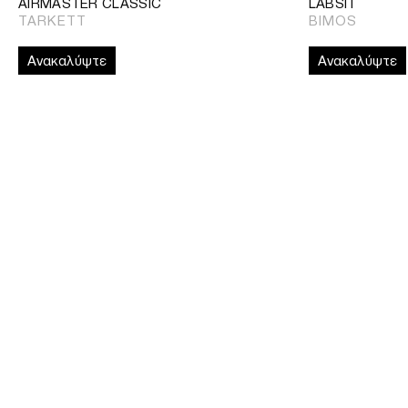
AIRMASTER CLASSIC
LABSIT
TARKETT
BIMOS
Ανακαλύψτε
Ανακαλύψτε