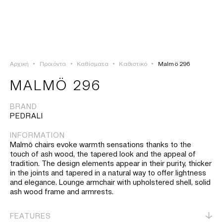
ΣΥΝΔΕΣΗ
TSAOUSSOGLOU
MENU
Αρχική
•
Προιόντα
•
Καθίσματα
•
Καθιστικό
•
Malmö 296
ΠΡΟΪΟΝΤΑ
MALMÖ 296
ΛΥΣΕΙΣ
BRAND
PEDRALI
ΕΡΓΑ
INFORMATION
Malmö chairs evoke warmth sensations thanks to the
ΙΣΤΟΡΙΑ
touch of ash wood, the tapered look and the appeal of
tradition. The design elements appear in their purity, thicker
in the joints and tapered in a natural way to offer lightness
and elegance. Lounge armchair with upholstered shell, solid
ash wood frame and armrests.
FEATURES