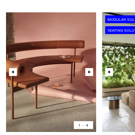
MODULAR SOL
SEATING SOLU
1
-
4