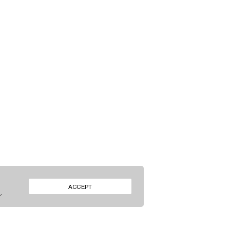
FACEBOOK
ACCEPT
S
.
INSTAGRAM
FACEBOOK
INSTAGRAM
LINKEDIN
LINKEDIN