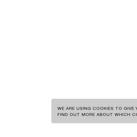
GR
EN
ΠΕΛΑΤΕΣ
BRANDS
WE ARE USING COOKIES TO GIVE
ΕΠΙΚΟΙΝΩΝΙΑ
FIND OUT MORE ABOUT WHICH CO
ΠΕΛΑΤΕΣ
BRANDS
ΕΠΙΚΟΙΝΩΝΙΑ
ΝΕΑ
ΝΕΑ