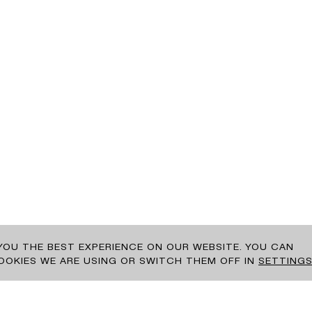
 YOU THE BEST EXPERIENCE ON OUR WEBSITE. YOU CAN
OKIES WE ARE USING OR SWITCH THEM OFF IN
SETTING